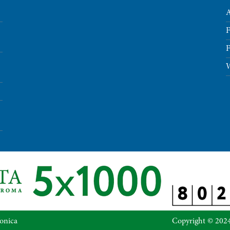
A
F
F
W
fonica
Copyright © 2024