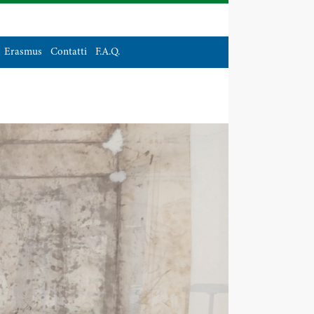
Erasmus
Contatti
F.A.Q.