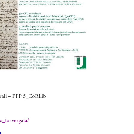
urali – PFP 5_CoRLib
o_torvergata/
a